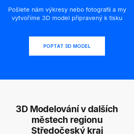
Pošlete nám výkresy nebo fotografii a my
vytvoříme 3D model připravený k tisku
POPTAT 3D MODEL
3D Modelování v dalších
městech regionu
Středočeský kraj