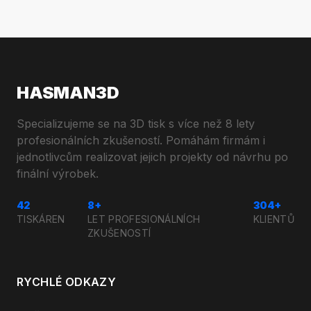
HASMAN3D
Specializujeme se na 3D tisk s více než 8 lety
profesionálních zkušeností. Pomáhám firmám i
jednotlivcům realizovat jejich projekty od návrhu po
finální výrobek.
42
8+
304+
TISKÁREN
LET PROFESIONÁLNÍCH
KLIENTŮ
ZKUŠENOSTÍ
RYCHLÉ ODKAZY