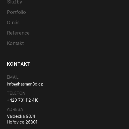
Služby
Portfolio
O nás
Reference
Kontakt
KONTAKT
EMAIL
info@hasman3d.cz
TELEFON
+420 731 112 410
ADRESA
Valdecká 90/4
Hořovice 26801