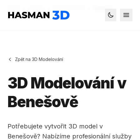
Domů
Služby
3D Modelování
Benešov
Hasman3D - 3D tisk
Otevř
Toggle dark
Zpět na 3D Modelování
3D Modelování v
Benešově
Potřebujete vytvořit 3D model v
Benešově? Nabízíme profesionální služby