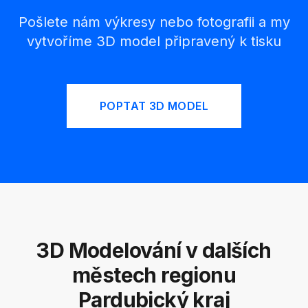
Pošlete nám výkresy nebo fotografii a my
vytvoříme 3D model připravený k tisku
POPTAT 3D MODEL
3D Modelování v dalších
městech regionu
Pardubický kraj