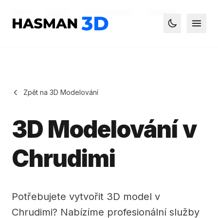
Domů
Služby
3D Modelování
Chrudim
Hasman3D - 3D tisk
Otevř
Toggle dark
Zpět na 3D Modelování
3D Modelování v
Chrudimi
Potřebujete vytvořit 3D model v
Chrudimi? Nabízíme profesionální služby