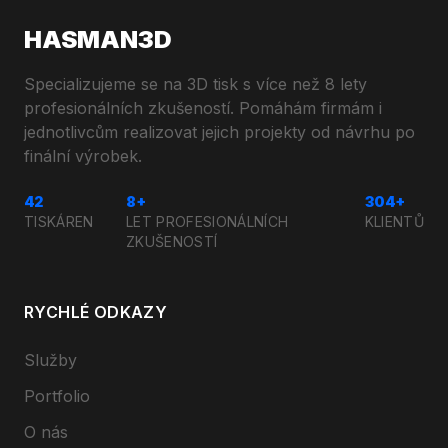
HASMAN3D
Specializujeme se na 3D tisk s více než 8 lety
profesionálních zkušeností. Pomáhám firmám i
jednotlivcům realizovat jejich projekty od návrhu po
finální výrobek.
42
8+
304+
TISKÁREN
LET PROFESIONÁLNÍCH
KLIENTŮ
ZKUŠENOSTÍ
RYCHLÉ ODKAZY
Služby
Portfolio
O nás