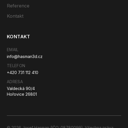
Reference
Kontakt
KONTAKT
EMAIL
info@hasman3d.cz
TELEFON
+420 731 112 410
ADRESA
Valdecká 90/4
Hořovice 26801
© 2026 Josef Hasman (IČO: 08780099). Všechna práva