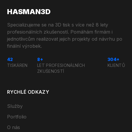
HASMAN3D
Specializujeme se na 3D tisk s více než 8 lety
profesionálních zkušeností. Pomáhám firmám i
jednotlivcům realizovat jejich projekty od návrhu po
finální výrobek.
42
8+
304+
TISKÁREN
LET PROFESIONÁLNÍCH
KLIENTŮ
ZKUŠENOSTÍ
RYCHLÉ ODKAZY
Služby
Portfolio
O nás