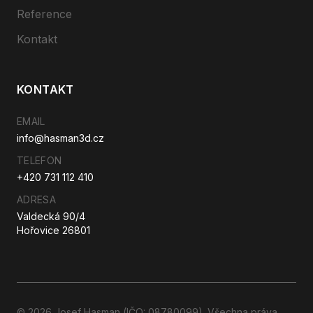
Reference
Kontakt
KONTAKT
EMAIL
info@hasman3d.cz
TELEFON
+420 731 112 410
ADRESA
Valdecká 90/4
Hořovice 26801
© 2026 Josef Hasman (IČO: 08780099). Všechna práva