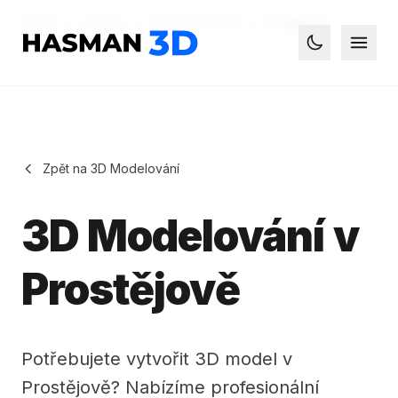
Domů
Služby
3D Modelování
Prostějov
Hasman3D - 3D tisk
Otevř
Toggle dark
Zpět na 3D Modelování
3D Modelování v
Prostějově
Potřebujete vytvořit 3D model v
Prostějově? Nabízíme profesionální