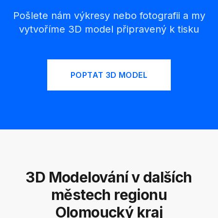
Pošlete nám výkresy nebo fotografii a my
vytvoříme 3D model připravený k tisku
POPTAT 3D MODEL
3D Modelování v dalších
městech regionu
Olomoucký kraj