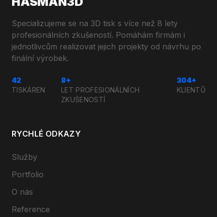
HASMAN3D
Specializujeme se na 3D tisk s více než 8 lety
profesionálních zkušeností. Pomáhám firmám i
jednotlivcům realizovat jejich projekty od návrhu po
finální výrobek.
42
8+
304+
TISKÁREN
LET PROFESIONÁLNÍCH
KLIENTŮ
ZKUŠENOSTÍ
RYCHLÉ ODKAZY
Služby
Portfolio
O nás
Reference