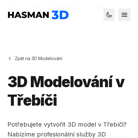
Domů
Služby
3D Modelování
Třebíč
Hasman3D - 3D tisk
Otevř
Toggle dark
Zpět na 3D Modelování
3D Modelování v
Třebíči
Potřebujete vytvořit 3D model v Třebíči?
Nabízíme profesionální služby 3D