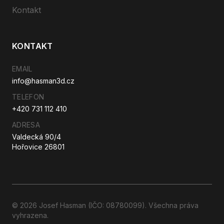
Kontakt
KONTAKT
EMAIL
info@hasman3d.cz
TELEFON
+420 731 112 410
ADRESA
Valdecká 90/4
Hořovice 26801
© 2026 Josef Hasman (IČO: 08780099). Všechna práva
vyhrazena.