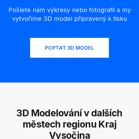
Pošlete nám výkresy nebo fotografii a my
vytvoříme 3D model připravený k tisku
POPTAT 3D MODEL
3D Modelování v dalších
městech regionu Kraj
Vysočina