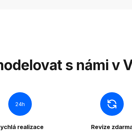
odelovat s námi v 
24h
ychlá realizace
Revize zdarm