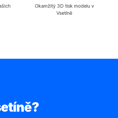
ašich
Okamžitý 3D tisk modelu v
Vsetíně
setíně?