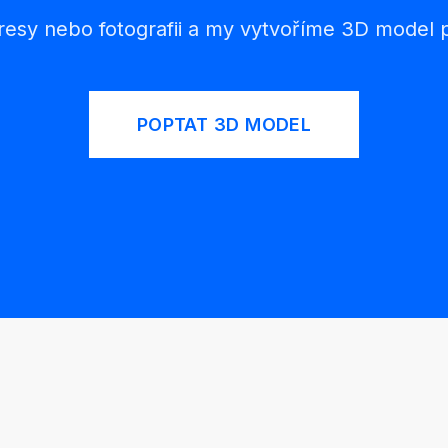
esy nebo fotografii a my vytvoříme 3D model p
POPTAT 3D MODEL