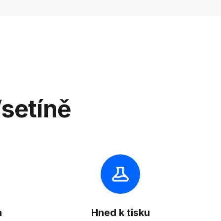
Vsetíně
a
Hned k tisku