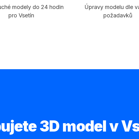
ché modely do 24 hodin
Úpravy modelu dle v
pro Vsetín
požadavků
ujete 3D model v V