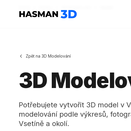
Domů
Služby
3D Modelování
Vsetín
Hasman3D - 3D tisk
Zpět na 3D Modelování
3D Modelov
Potřebujete vytvořit 3D model v 
modelování podle výkresů, fotogra
Vsetíně a okolí.