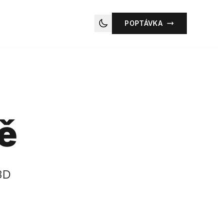
POPTÁVKA
Toggle dark mode
ě
3D