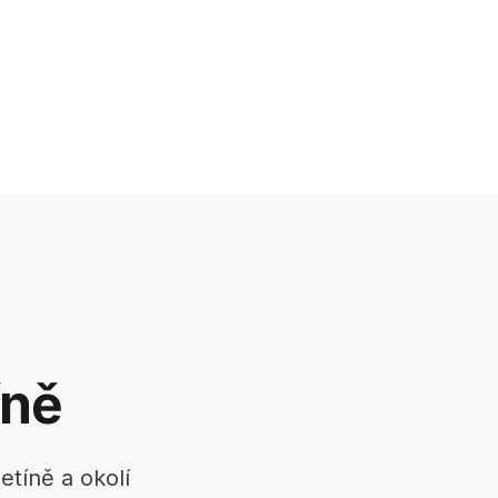
íně
etíně a okolí