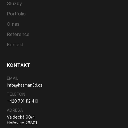
Služby
Portfolio
O nás
Reference
Kontakt
KONTAKT
EMAIL
info@hasman3d.cz
TELEFON
+420 731 112 410
ADRESA
Valdecká 90/4
Hořovice 26801