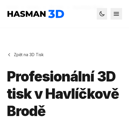
Domů
Služby
3D Tisk
Havlíčkův Brod
Hasman3D - 3D tisk
Otevř
Toggle dark
Zpět na 3D Tisk
Profesionální 3D
tisk v Havlíčkově
Brodě