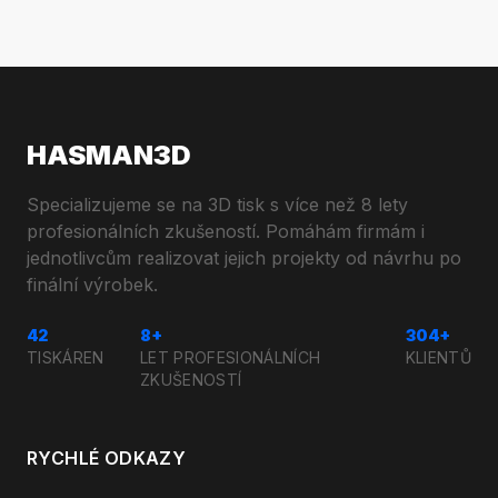
HASMAN3D
Specializujeme se na 3D tisk s více než 8 lety
profesionálních zkušeností. Pomáhám firmám i
jednotlivcům realizovat jejich projekty od návrhu po
finální výrobek.
42
8+
304+
TISKÁREN
LET PROFESIONÁLNÍCH
KLIENTŮ
ZKUŠENOSTÍ
RYCHLÉ ODKAZY