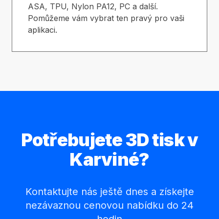
ASA, TPU, Nylon PA12, PC a další.
Pomůžeme vám vybrat ten pravý pro vaši
aplikaci.
Potřebujete 3D tisk v
Karviné?
Kontaktujte nás ještě dnes a získejte
nezávaznou cenovou nabídku do 24