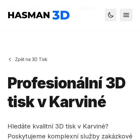
Domů
Služby
3D Tisk
Karviná
Hasman3D - 3D tisk
Otevř
Toggle dark
Zpět na 3D Tisk
Profesionální 3D
tisk v Karviné
Hledáte kvalitní 3D tisk v Karviné?
Poskytujeme komplexní služby zakázkové