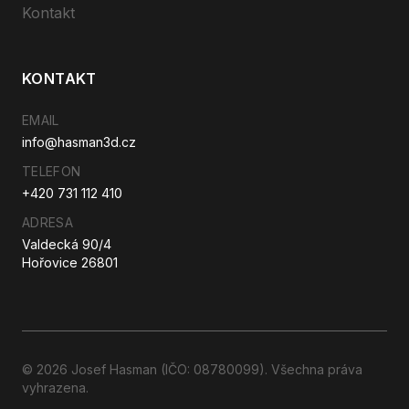
Kontakt
KONTAKT
EMAIL
info@hasman3d.cz
TELEFON
+420 731 112 410
ADRESA
Valdecká 90/4
Hořovice 26801
© 2026 Josef Hasman (IČO: 08780099). Všechna práva
vyhrazena.