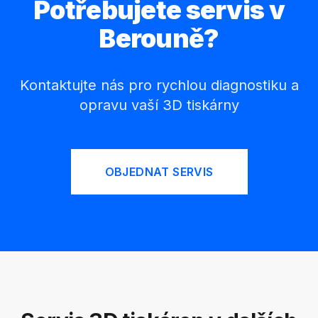
Potřebujete servis v
Berouně?
Kontaktujte nás pro rychlou diagnostiku a
opravu vaší 3D tiskárny
OBJEDNAT SERVIS