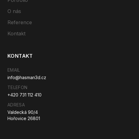
Portfolio
O nás
Reference
Kontakt
KONTAKT
EMAIL
info@hasman3d.cz
TELEFON
+420 731 112 410
ADRESA
Valdecká 90/4
Hořovice 26801