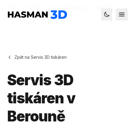
Domů
Služby
Servis 3D tiskáren
Beroun
Hasman3D - 3D tisk
Otevř
Toggle dark
Zpět na Servis 3D tiskáren
Servis 3D
tiskáren v
Berouně