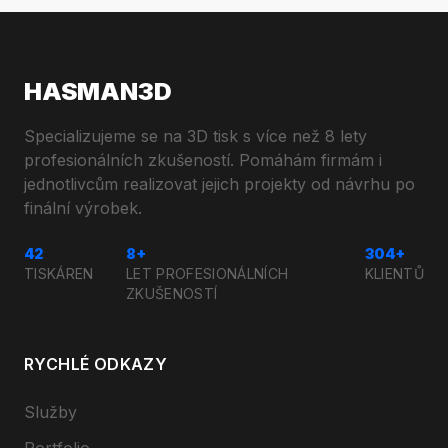
HASMAN3D
Specializujeme se na 3D tisk s více než 8 lety
profesionálních zkušeností. Pomáhám firmám i
jednotlivcům realizovat jejich projekty od návrhu po
finální výrobek.
42
8+
304+
TISKÁREN
LET PROFESIONÁLNÍCH
KLIENTŮ
ZKUŠENOSTÍ
RYCHLÉ ODKAZY
Služby