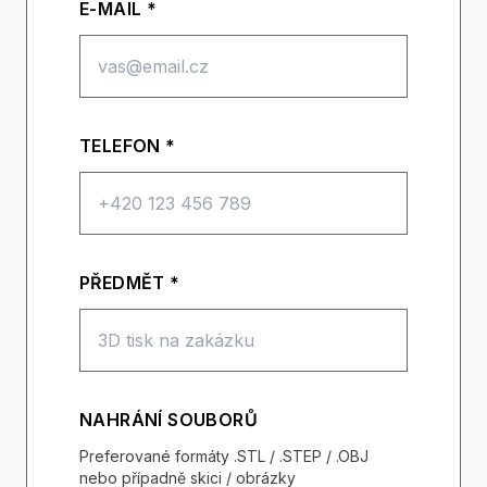
E-MAIL *
TELEFON *
PŘEDMĚT *
NAHRÁNÍ SOUBORŮ
Preferované formáty .STL / .STEP / .OBJ
nebo případně skici / obrázky