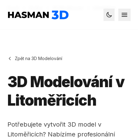
Domů
Služby
3D Modelování
Litoměřice
Hasman3D - 3D tisk
Otevř
Toggle dark
Zpět na 3D Modelování
3D Modelování v
Litoměřicích
Potřebujete vytvořit 3D model v
Litoměřicích? Nabízíme profesionální