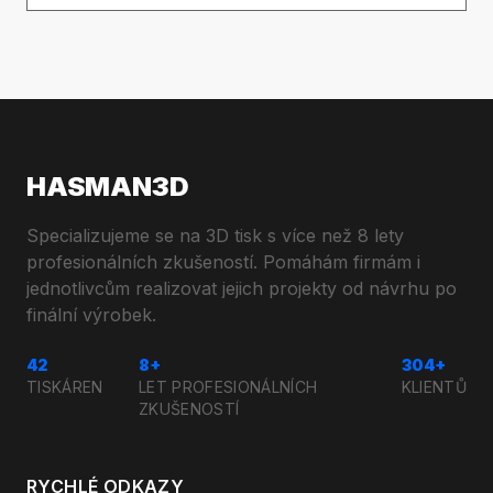
HASMAN3D
Specializujeme se na 3D tisk s více než 8 lety
profesionálních zkušeností. Pomáhám firmám i
jednotlivcům realizovat jejich projekty od návrhu po
finální výrobek.
42
8+
304+
TISKÁREN
LET PROFESIONÁLNÍCH
KLIENTŮ
ZKUŠENOSTÍ
RYCHLÉ ODKAZY