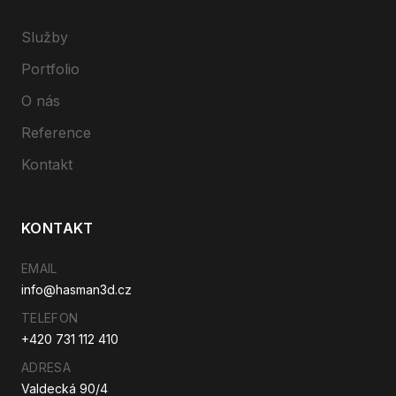
Služby
Portfolio
O nás
Reference
Kontakt
KONTAKT
EMAIL
info@hasman3d.cz
TELEFON
+420 731 112 410
ADRESA
Valdecká 90/4