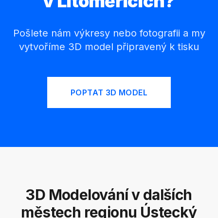
v Litoměřicích?
Pošlete nám výkresy nebo fotografii a my
vytvoříme 3D model připravený k tisku
POPTAT 3D MODEL
3D Modelování v dalších
městech regionu Ústecký