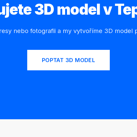
ujete 3D model v Tep
esy nebo fotografii a my vytvoříme 3D model p
POPTAT 3D MODEL