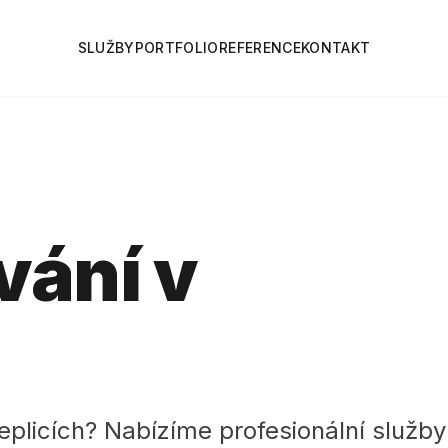
SLUŽBY
PORTFOLIO
REFERENCE
KONTAKT
vání v
eplicích? Nabízíme profesionální služb