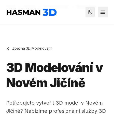
Domů
Služby
3D Modelování
Nový Jičín
Hasman3D - 3D tisk
Otevř
Toggle dark
Zpět na 3D Modelování
3D Modelování v
Novém Jičíně
Potřebujete vytvořit 3D model v Novém
Jičíně? Nabízíme profesionální služby 3D