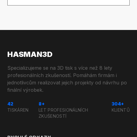
HASMAN3D
Specializujeme se na 3D tisk s více než 8 lety
profesionálních zkušeností. Pomáhám firmám i
jednotlivcům realizovat jejich projekty od návrhu po
finální výrobek.
42
8+
304+
TISKÁREN
LET PROFESIONÁLNÍCH
KLIENTŮ
ZKUŠENOSTÍ