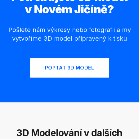
v Novém Jičíně?
Pošlete nám výkresy nebo fotografii a my
vytvoříme 3D model připravený k tisku
POPTAT 3D MODEL
3D Modelování v dalších