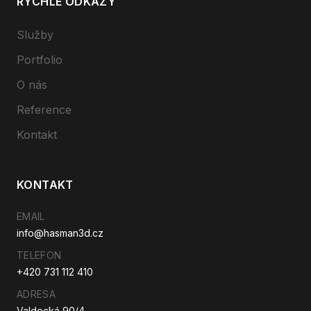
RYCHLÉ ODKAZY
Služby
Portfolio
O nás
Reference
Kontakt
KONTAKT
EMAIL
info@hasman3d.cz
TELEFON
+420 731 112 410
ADRESA
Valdecká 90/4