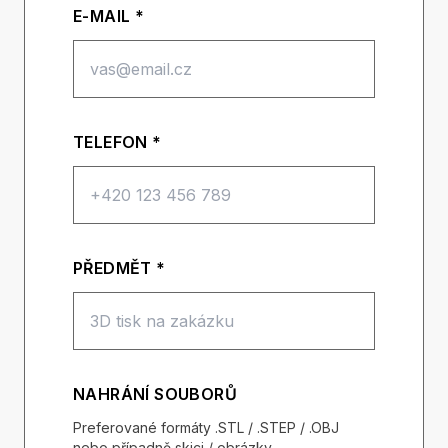
E-MAIL *
TELEFON *
PŘEDMĚT *
NAHRÁNÍ SOUBORŮ
Preferované formáty .STL / .STEP / .OBJ
nebo případně skici / obrázky