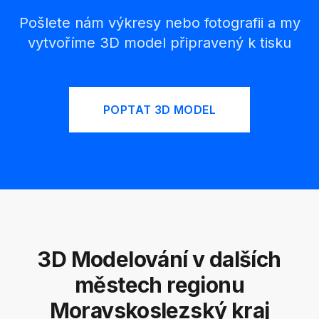
Pošlete nám výkresy nebo fotografii a my
vytvoříme 3D model připravený k tisku
POPTAT 3D MODEL
3D Modelování v dalších
městech regionu
Moravskoslezský kraj