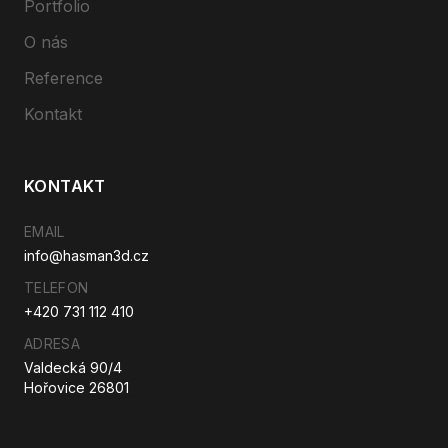
Portfolio
O nás
Reference
Kontakt
KONTAKT
EMAIL
info@hasman3d.cz
TELEFON
+420 731 112 410
ADRESA
Valdecká 90/4
Hořovice 26801