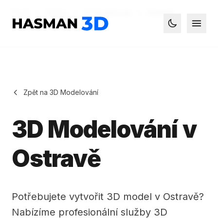
Domů
Služby
3D Modelování
Ostrava
Hasman3D - 3D tisk
Otevř
Toggle dark
Zpět na 3D Modelování
3D Modelování v
Ostravě
Potřebujete vytvořit 3D model v Ostravě?
Nabízíme profesionální služby 3D