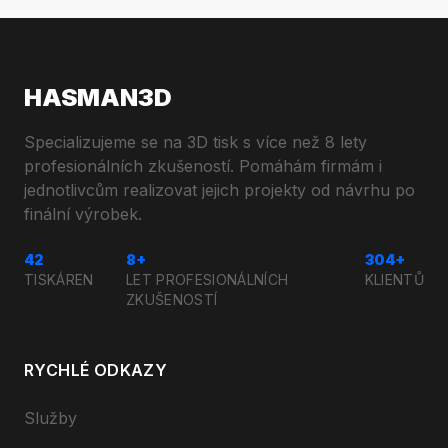
HASMAN3D
Specializujeme se na 3D tisk s více než 8 lety
profesionálních zkušeností. Pomáhám firmám i
jednotlivcům realizovat jejich projekty od návrhu po
finální výrobek.
42
8+
304+
TISKÁREN
LET PROFESIONÁLNÍCH
KLIENTŮ
ZKUŠENOSTÍ
RYCHLÉ ODKAZY
Služby